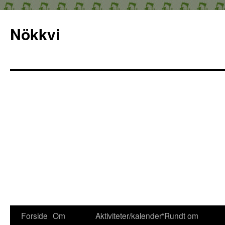
Nökkvi
Forside
Om
Aktiviteter/kalender
“Rundt om