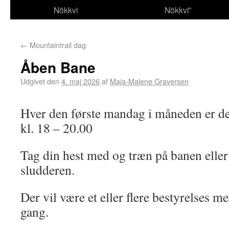
Nökkvi
Nökkvi”
←
Mountaintrail dag
Åben Bane
Udgivet den
4. maj 2026
af
Maja-Malene Graversen
Hver den første mandag i måneden er de
kl. 18 – 20.00
Tag din hest med og træn på banen eller
sludderen.
Der vil være et eller flere bestyrelses 
gang.