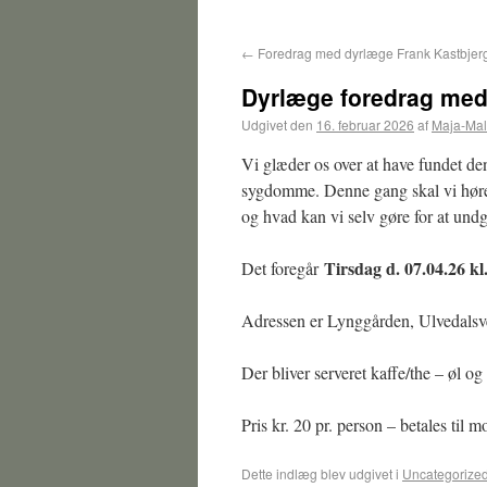
←
Foredrag med dyrlæge Frank Kastbjer
Dyrlæge foredrag med
Udgivet den
16. februar 2026
af
Maja-Mal
Vi glæder os over at have fundet de
sygdomme. Denne gang skal vi hør
og hvad kan vi selv gøre for at undg
Tirsdag d. 07.04.26 kl
Det foregår
Adressen er Lynggården, Ulvedalsv
Der bliver serveret kaffe/the – øl og 
Pris kr. 20 pr. person – betales til
Dette indlæg blev udgivet i
Uncategorize