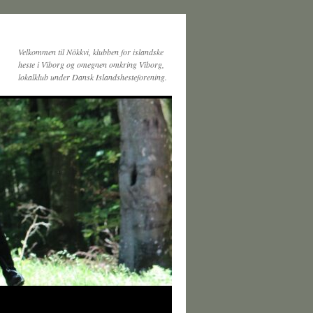
Velkommen til Nökkvi, klubben for islandske
heste i Viborg og omegnen omkring Viborg,
lokalklub under Dansk Islandshesteforening.