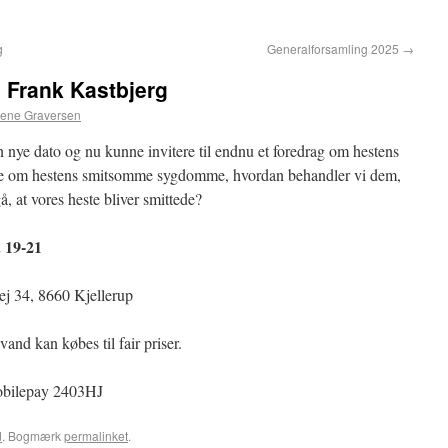
g
Generalforsamling 2025
→
 Frank Kastbjerg
ene Graversen
n nye dato og nu kunne invitere til endnu et foredrag om hestens
e om hestens smitsomme sygdomme, hvordan behandler vi dem,
å, at vores heste bliver smittede?
. 19-21
ej 34, 8660 Kjellerup
vand kan købes til fair priser.
 mobilepay 2403HJ
d
. Bogmærk
permalinket
.