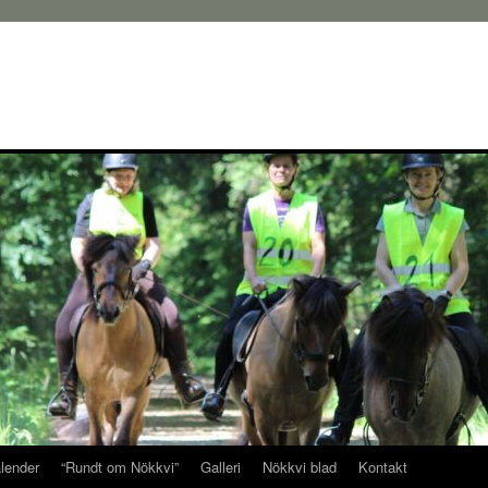
alender
“Rundt om Nökkvi”
Galleri
Nökkvi blad
Kontakt