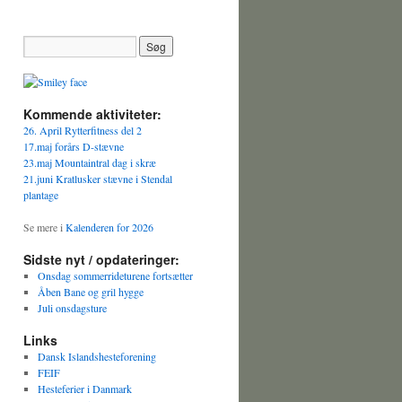
Kommende aktiviteter:
26. April Rytterfitness del 2
17.maj forårs D-stævne
23.maj Mountaintral dag i skræ
21.juni Kratlusker stævne i Stendal
plantage
Se mere i
Kalenderen for 2026
Sidste nyt / opdateringer:
Onsdag sommerrideturene fortsætter
Åben Bane og gril hygge
Juli onsdagsture
Links
Dansk Islandshesteforening
FEIF
Hesteferier i Danmark