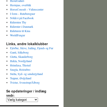
HesteGalleri
Hestepas, overblik
HorseConsult – Videnscenter
I form – Ruteberegner
Nökkvi på Facebook
Rideruten Thy
Rideruter i Danmark
Rideturen til Kina
WorldFengur
Links, andre lokalklubber
Fjörður, Skive, Salling, Fjends og Fur
Ganti, Silkeborg
Gletta, Skanderborg
Hekla, Nordjylland
Hrimfaxa, Thisted
Snegla, Holstebro
Stella, Syd- og sønderjylland
Toppur, Østjylland
Tvistur, Svenstrup/Ålborg
Se opdateringer / indlæg
vedr: