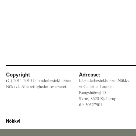
Copyright
Adresse:
(C) 2011-2013 Islænderhesteklubben
Islænderhesteklubben Nökkvi
Nökkvi. Alle rettigheder reserveret.
v/ Cathrine Laursen
Bangshåbvej 15
Skræ, 8620 Kjellerup
tlf: 30527901
Nökkvi