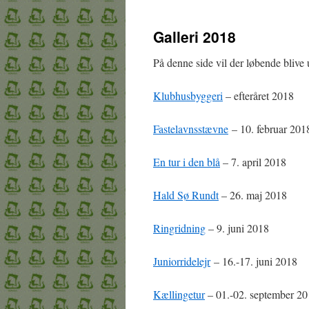
Galleri 2018
På denne side vil der løbende blive
Klubhusbyggeri
– efteråret 2018
Fastelavnsstævne
– 10. februar 201
En tur i den blå
– 7. april 2018
Hald Sø Rundt
– 26. maj 2018
Ringridning
– 9. juni 2018
Juniorridelejr
– 16.-17. juni 2018
Kællingetur
– 01.-02. september 2