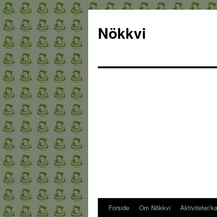
Nökkvi
Forside
Om Nökkvi
Aktiviteter/k