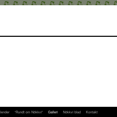
alender
“Rundt om Nökkvi”
Galleri
Nökkvi blad
Kontakt