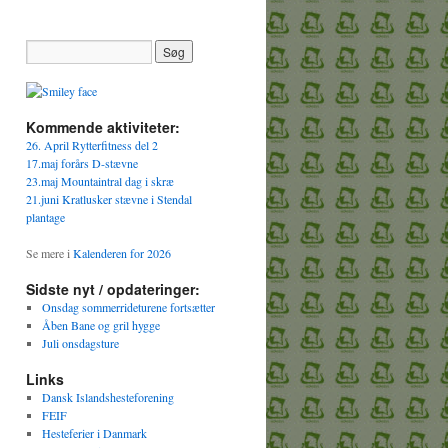
Kommende aktiviteter:
26. April Rytterfitness del 2
17.maj forårs D-stævne
23.maj Mountaintral dag i skræ
21.juni Kratlusker stævne i Stendal
plantage
Se mere i
Kalenderen for 2026
Sidste nyt / opdateringer:
Onsdag sommerrideturene fortsætter
Åben Bane og gril hygge
Juli onsdagsture
Links
Dansk Islandshesteforening
FEIF
Hesteferier i Danmark