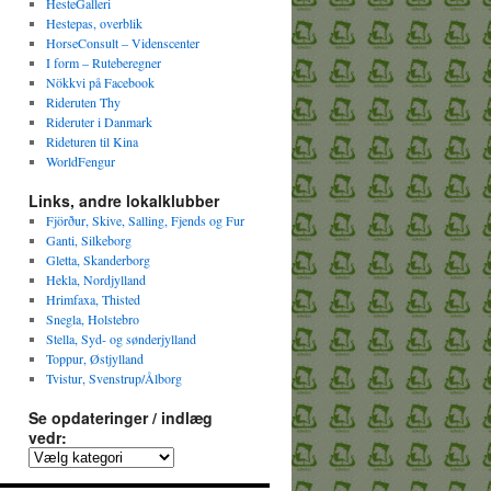
HesteGalleri
Hestepas, overblik
HorseConsult – Videnscenter
I form – Ruteberegner
Nökkvi på Facebook
Rideruten Thy
Rideruter i Danmark
Rideturen til Kina
WorldFengur
Links, andre lokalklubber
Fjörður, Skive, Salling, Fjends og Fur
Ganti, Silkeborg
Gletta, Skanderborg
Hekla, Nordjylland
Hrimfaxa, Thisted
Snegla, Holstebro
Stella, Syd- og sønderjylland
Toppur, Østjylland
Tvistur, Svenstrup/Ålborg
Se opdateringer / indlæg
vedr: