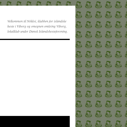
Velkommen til Nökkvi, klubben for islandske
heste i Viborg og omegnen omkring Viborg,
lokalklub under Dansk Islandshesteforening.