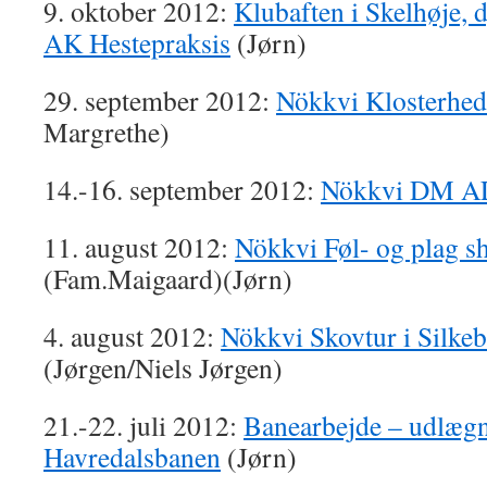
9. oktober 2012:
Klubaften i Skelhøje, 
AK Hestepraksis
(Jørn)
29. september 2012:
Nökkvi Klosterhed
Margrethe)
14.-16. september 2012:
Nökkvi DM A
11. august 2012:
Nökkvi Føl- og plag 
(Fam.Maigaard)(Jørn)
4. august 2012:
Nökkvi Skovtur i Silke
(Jørgen/Niels Jørgen)
21.-22. juli 2012:
Banearbejde – udlægn
Havredalsbanen
(Jørn)