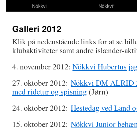
Nökkvi
Nökkvi”
Galleri 2012
Klik på nedenstående links for at se bil
klubaktiviteter samt andre islænder-aktiv
4. november 2012:
Nökkvi Hubertus ja
27. oktober 2012:
Nökkvi DM ALRID 2
med ridetur og spisning
(Jørn)
24. oktober 2012:
Hestedag ved Land og
15. oktober 2012:
Nökkvi Junior behæ