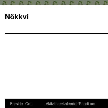
Nökkvi
Forside
Om
Aktiviteter/kalender
“Rundt om