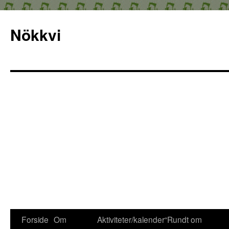
Nökkvi
Forside
Om
Aktiviteter/kalender
“Rundt om