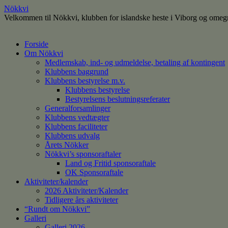
Nökkvi
Velkommen til Nökkvi, klubben for islandske heste i Viborg og omeg
Hop
Forside
til
Om Nökkvi
indhold
Medlemskab, ind- og udmeldelse, betaling af kontingent
Klubbens baggrund
Klubbens bestyrelse m.v.
Klubbens bestyrelse
Bestyrelsens beslutningsreferater
Generalforsamlinger
Klubbens vedtægter
Klubbens faciliteter
Klubbens udvalg
Årets Nökker
Nökkvi’s sponsoraftaler
Land og Fritid sponsoraftale
OK Sponsoraftale
Aktiviteter/kalender
2026 Aktiviteter/Kalender
Tidligere års aktiviteter
“Rundt om Nökkvi”
Galleri
Galleri 2026