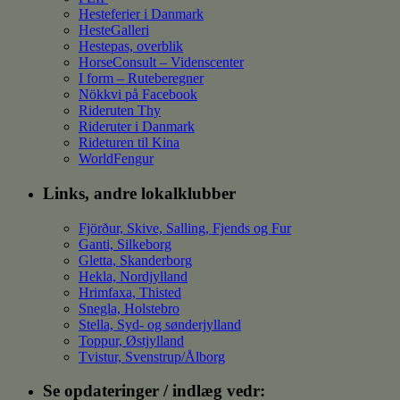
Hesteferier i Danmark
HesteGalleri
Hestepas, overblik
HorseConsult – Videnscenter
I form – Ruteberegner
Nökkvi på Facebook
Rideruten Thy
Rideruter i Danmark
Rideturen til Kina
WorldFengur
Links, andre lokalklubber
Fjörður, Skive, Salling, Fjends og Fur
Ganti, Silkeborg
Gletta, Skanderborg
Hekla, Nordjylland
Hrimfaxa, Thisted
Snegla, Holstebro
Stella, Syd- og sønderjylland
Toppur, Østjylland
Tvistur, Svenstrup/Ålborg
Se opdateringer / indlæg vedr: