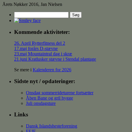
Årets Nøkker 2016, Jan Nielsen
Søg
efter:
Kommende aktiviteter:
26. April Rytterfitness del 2
17.maj forårs D-stævne
23.maj Mountaintral dag i skræ
21.juni Kratlusker stævne i Stendal plantage
Se mere i
Kalenderen for 2026
Sidste nyt / opdateringer:
Onsdag sommerrideturene fortsætter
Åben Bane og gril hygge
Juli onsdagsture
Links
Dansk Islandshesteforening
FEIF