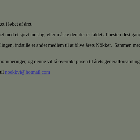
 i løbet af året.
et med et sjovt indslag, eller måske den der er faldet af hesten flest ga
ingen, indstille et andet medlem til at blive årets Nökker. Sammen med
omineringer, og denne vil få overrakt prisen til årets generalforsamlin
til
noekkvi@hotmail.com