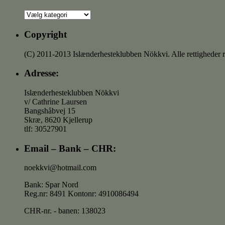
Se
opdateringer
/
Copyright
indlæg
vedr:
(C) 2011-2013 Islænderhesteklubben Nökkvi. Alle rettigheder r
Adresse:
Islænderhesteklubben Nökkvi
v/ Cathrine Laursen
Bangshåbvej 15
Skræ, 8620 Kjellerup
tlf: 30527901
Email – Bank – CHR:
noekkvi@hotmail.com
Bank: Spar Nord
Reg.nr: 8491 Kontonr: 4910086494
CHR-nr. - banen: 138023