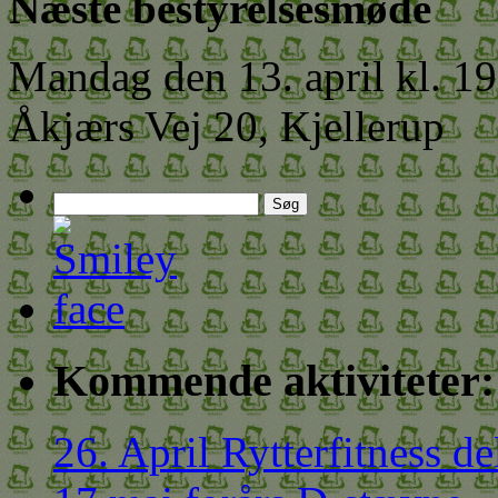
Næste bestyrelsesmøde
Mandag den 13. april kl. 1
Åkjærs Vej 20, Kjellerup
Søg
efter:
Kommende aktiviteter:
26. April Rytterfitness de