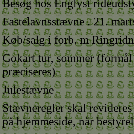
Besøg hos Englyst rideudsty
Fastelavnsstævne . 21. mart
Køb/salg i forb. m Ringridn
Gokart tur, sommer (formål
præciseres)
Julestævne
Stævneregler skal revideres
på hjemmeside, når bestyre