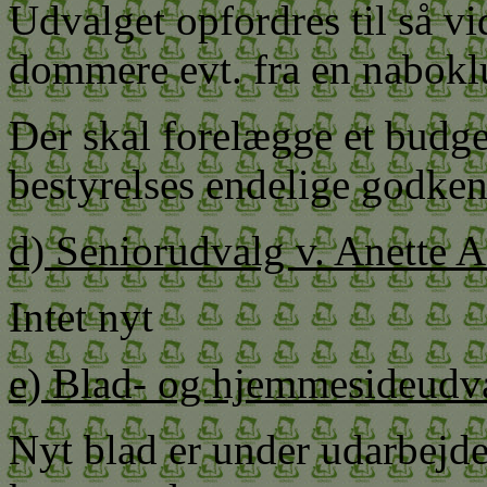
Udvalget opfordres til så vi
dommere evt. fra en nabokl
Der skal forelægge et budge
bestyrelses endelige godken
d) Seniorudvalg v. Anette 
Intet nyt
e) Blad- og hjemmesideudva
Nyt blad er under udarbejdel