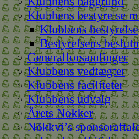
Klubbens baggrund
Klubbens bestyrelse m
Klubbens bestyrelse
Bestyrelsens beslutn
Generalforsamlinger
Klubbens vedtægter
Klubbens faciliteter
Klubbens udvalg
Årets Nökker
Nökkvi’s sponsoraftal