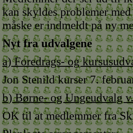
kan skyldes problemer med
måske er indmeldt på ny 
Nyt fra udvalgene
a) Foredrags- og kursusudva
Jon Stenild kurser 7. febru
b) Børne- og Ungeudvalg v.
OK til at medlemmer fra Sk