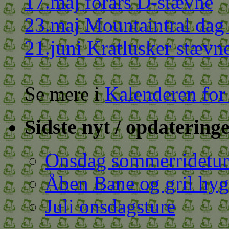
17.maj forårs D-stævne
23.maj Mountaintral dag 
21.juni Kratlusker stævne
Se mere i
Kalenderen for
Sidste nyt / opdateringe
Onsdag sommerrideture
Åben Bane og gril hy
Juli onsdagsture