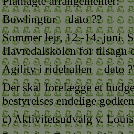
Planlagte arrangementer:
Bowlingtur – dato ??
Sommer lejr, 12.-14. juni. S
Havredalskolen for tilsagn om
Agility i ridehallen – dato ?
Der skal forelægge et budge
bestyrelses endelige godken
c) Aktivitetsudvalg v. Loui