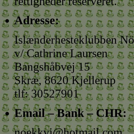
rettigheder reserveret.
Adresse:
Islænderhesteklubben N
v/ Cathrine Laursen
Bangshåbvej 15
Skræ, 8620 Kjellerup
tlf: 30527901
Email – Bank – CHR:
noekkvi@hotmail.com