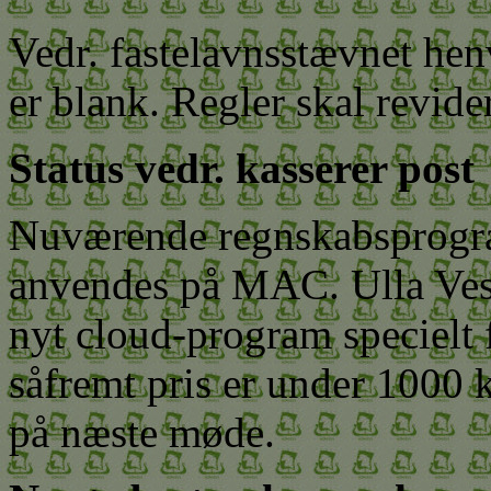
Vedr. fastelavnsstævnet hen
er blank. Regler skal revider
Status vedr. kasserer post
Nuværende regnskabsprogra
anvendes på MAC. Ulla Ves
nyt cloud-program specielt 
såfremt pris er under 1000 kr
på næste møde.