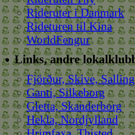
Rideruter i Danmark
Rideturen til Kina
WorldFengur
Links, andre lokalklub
Fjörður, Skive, Sallin
Ganti, Silkeborg
Gletta, Skanderborg
Hekla, Nordjylland
Hrimfaxa, Thisted