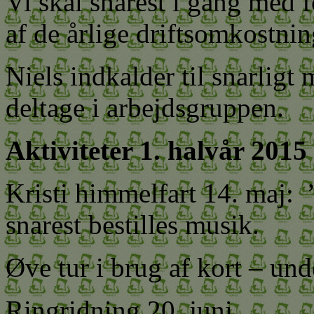
Vi skal snarest i gang med
af de årlige driftsomkostnin
Niels indkalder til snarligt
deltage i arbejdsgruppen.
Aktiviteter 1. halvår 2015
Kristi himmelfart 14. maj: ”
snarest bestilles musik.
Øve tur i brug af kort – un
Ringridning 20. juni