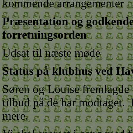
kommende arrangementer
Præsentation og godkendel
forretningsorden
Udsat til næste møde
Status på klubhus ved Ha
Søren og Louise fremlagde 
tilbud på de har modtaget. 
mere.