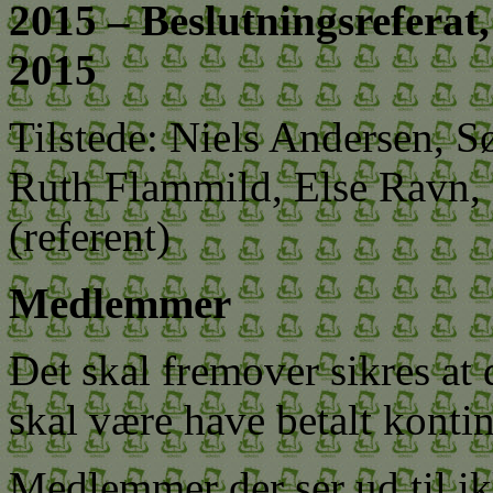
2015 – Beslutningsreferat,
2015
Tilstede: Niels Andersen, S
Ruth Flammild, Else Ravn, 
(referent)
Medlemmer
Det skal fremover sikres at 
skal være have betalt konti
Medlemmer der ser ud til i