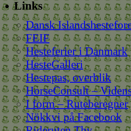
Links
Dansk Islandshestefor
FEIF
Hesteferier i Danmark
HesteGalleri
Hestepas, overblik
HorseConsult – Videns
I form – Ruteberegner
Nökkvi på Facebook
Rideruten Thy