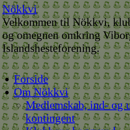
Nökkvi
Velkommen til Nökkvi, klub
og omegnen omkring Viborg
Islandshesteforening.
Hop
Forside
til
indhold
Om Nökkvi
Medlemskab, ind- og u
kontingent