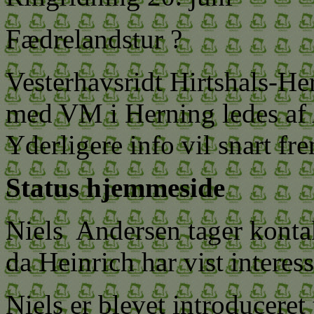
Fædrelandstur ?
Vesterhavsridt Hirtshals-He
med VM i Herning ledes af 
Yderligere info vil snart f
Status hjemmeside
Niels Andersen tager kontak
da Heinrich har vist interes
Niels er blevet introducere