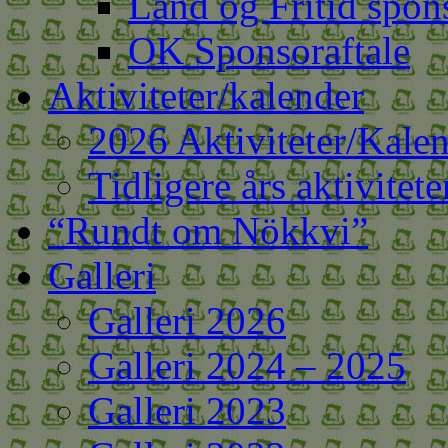
Land og Fritid spons
OK Sponsoraftale
Aktiviteter/kalender
2026 Aktiviteter/Kale
Tidligere års aktivitete
“Rundt om Nökkvi”
Galleri
Galleri 2026
Galleri 2024 – 2025
Galleri 2023