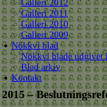
Galleri 2012
Galleri 2011
Galleri 2010
Galleri 2009
Nökkvi blad
Nökkvi blade udgivet 
Blad arkiv
Kontakt
2015 – Beslutningsref