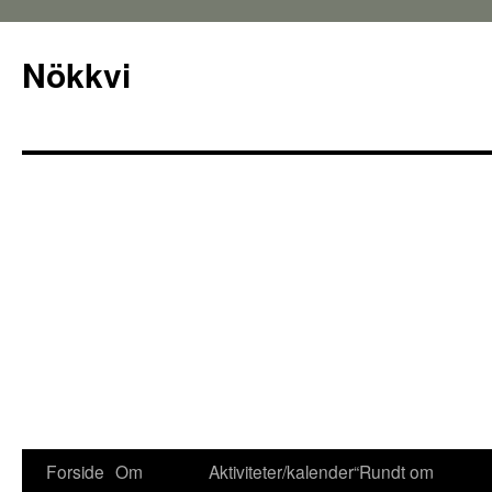
Nökkvi
Forside
Om
Aktiviteter/kalender
“Rundt om