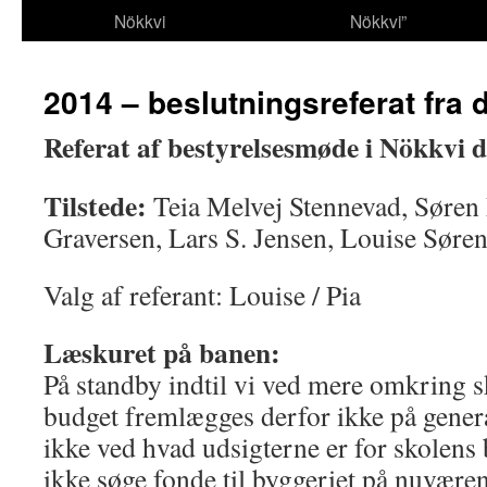
Nökkvi
Nökkvi”
2014 – beslutningsreferat fra d
Referat af bestyrelsesmøde i Nökkvi 
Tilstede:
Teia Melvej Stennevad, Søren
Graversen, Lars S. Jensen, Louise Søren
Valg af referant: Louise / Pia
Læskuret på banen:
På standby indtil vi ved mere omkring 
budget fremlægges derfor ikke på gener
ikke ved hvad udsigterne er for skolens 
ikke søge fonde til byggeriet på nuvære