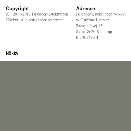
Copyright
Adresse:
(C) 2011-2013 Islænderhesteklubben
Islænderhesteklubben Nökkvi
Nökkvi. Alle rettigheder reserveret.
v/ Cathrine Laursen
Bangshåbvej 15
Skræ, 8620 Kjellerup
tlf: 30527901
Nökkvi