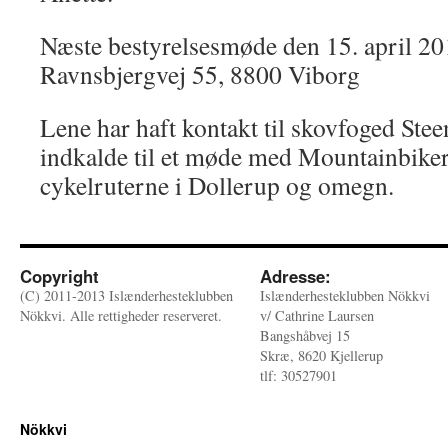
Næste bestyrelsesmøde den 15. april 2
Ravnsbjergvej 55, 8800 Viborg
Lene har haft kontakt til skovfoged Ste
indkalde til et møde med Mountainbiker
cykelruterne i Dollerup og omegn.
Copyright
Adresse:
(C) 2011-2013 Islænderhesteklubben
Islænderhesteklubben Nökkvi
Nökkvi. Alle rettigheder reserveret.
v/ Cathrine Laursen
Bangshåbvej 15
Skræ, 8620 Kjellerup
tlf: 30527901
Nökkvi