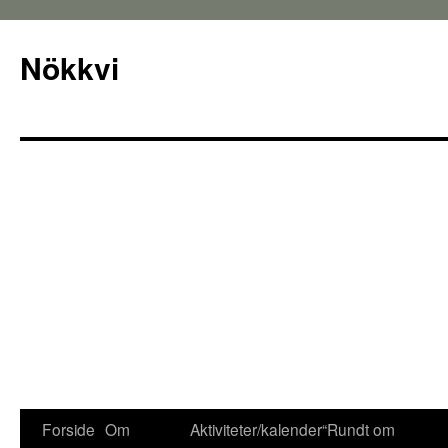
Nökkvi
Forside
Om
Aktiviteter/kalender
“Rundt om