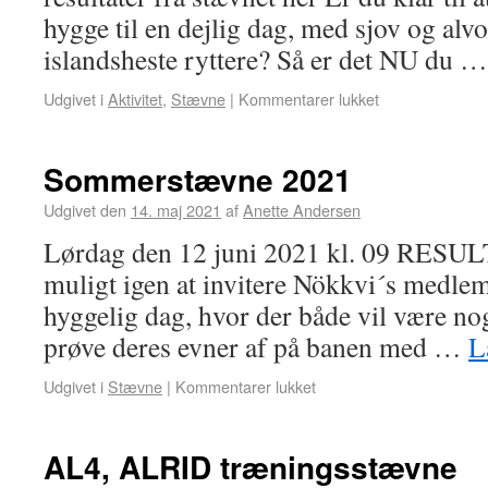
hygge til en dejlig dag, med sjov og alv
islandsheste ryttere? Så er det NU du 
Udgivet i
Aktivitet
,
Stævne
|
Kommentarer lukket
Sommerstævne 2021
Udgivet den
14. maj 2021
af
Anette Andersen
Lørdag den 12 juni 2021 kl. 09 RESUL
muligt igen at invitere Nökkvi´s medlemm
hyggelig dag, hvor der både vil være nog
prøve deres evner af på banen med …
L
Udgivet i
Stævne
|
Kommentarer lukket
AL4, ALRID træningsstævne