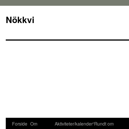
Nökkvi
Forside
Om
Aktiviteter/kalender
“Rundt om