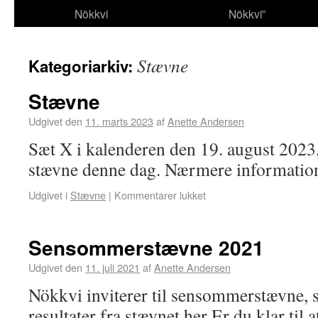
Nökkvi
Nökkvi”
Stævne
Kategoriarkiv:
Stævne
Udgivet den
11. marts 2023
af
Anette Andersen
Sæt X i kalenderen den 19. august 2023,
stævne denne dag. Nærmere informatio
Udgivet i
Stævne
|
Kommentarer lukket
Sensommerstævne 2021
Udgivet den
11. juli 2021
af
Anette Andersen
Nökkvi inviterer til sensommerstævne, 
resultater fra stævnet her Er du klar til