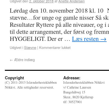
Udgivet den
2. oktober 2018
af
Anette Andersen
Lørdag den 10. november 2018 kl. 10 
stævne…for unge og gamle nisser Så ska
Resultater Ryttere på alle niveauer, og i 
til dette arrangement, der først og frem
HYGGELIGT. Der er …
Læs resten
→
Udgivet i
Stævne
|
Kommentarer lukket
←
Ældre indlæg
Copyright
Adresse:
(C) 2011-2013 Islænderhesteklubben
Islænderhesteklubben Nökkvi
Nökkvi. Alle rettigheder reserveret.
v/ Cathrine Laursen
Bangshåbvej 15
Skræ, 8620 Kjellerup
tlf: 30527901