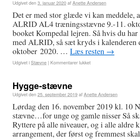
Udgivet den
3. januar 2020
af
Anette Andersen
Det er med stor glæde vi kan meddele, 
ALRID AL4 træningsstævne 9.-11. okto
booket Kompedal lejren. Så hvis du har l
med ALRID, så sæt kryds i kalenderen 
oktober 2020. …
Læs resten
→
Udgivet i
Stævne
|
Kommentarer lukket
Hygge-stævne
Udgivet den
25. september 2019
af
Anette Andersen
Lørdag den 16. november 2019 kl. 10 N
stævne…for unge og gamle nisser Så ska
Ryttere på alle niveauer, og i alle aldre k
arrangement, der først og fremmest s