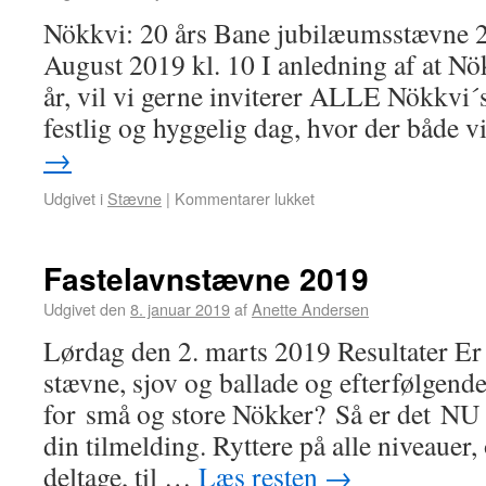
Nökkvi: 20 års Bane jubilæumsstævne 
August 2019 kl. 10 I anledning af at Nö
år, vil vi gerne inviterer ALLE Nökkvi
festlig og hyggelig dag, hvor der både 
→
Udgivet i
Stævne
|
Kommentarer lukket
Fastelavnstævne 2019
Udgivet den
8. januar 2019
af
Anette Andersen
Lørdag den 2. marts 2019 Resultater Er
stævne, sjov og ballade og efterfølgend
for små og store Nökker? Så er det NU
din tilmelding. Ryttere på alle niveauer, 
deltage, til …
Læs resten
→