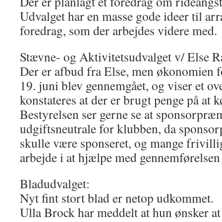
Der er planlagt et foredrag om rideangst
Udvalget har en masse gode ideer til ar
foredrag, som der arbejdes videre med.
Stævne- og Aktivitetsudvalget v/ Else R
Der er afbud fra Else, men økonomien f
19. juni blev gennemgået, og viser et ov
konstateres at der er brugt penge på at 
Bestyrelsen ser gerne se at sponsorpræm
udgiftsneutrale for klubben, da sponso
skulle være sponseret, og mange frivill
arbejde i at hjælpe med gennemførelsen
Bladudvalget:
Nyt fint stort blad er netop udkommet.
Ulla Brock har meddelt at hun ønsker at