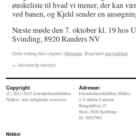
ønskeliste til hvad vi mener, der kan vær
ved banen, og Kjeld sender en ansøgni
Næste møde den 7. oktober kl. 19 hos U
Svinding, 8920 Randers NV
Dette indlæg blev udgivet i
Referater
. Bogmærk
permalinket
.
←
Herreherlig herretur
Copyright
Adresse:
(C) 2011-2013 Islænderhesteklubben
Islænderhesteklubben Nökkvi
Nökkvi. Alle rettigheder reserveret.
v/ Cathrine Laursen
Bangshåbvej 15
Skræ, 8620 Kjellerup
tlf: 30527901
Nökkvi