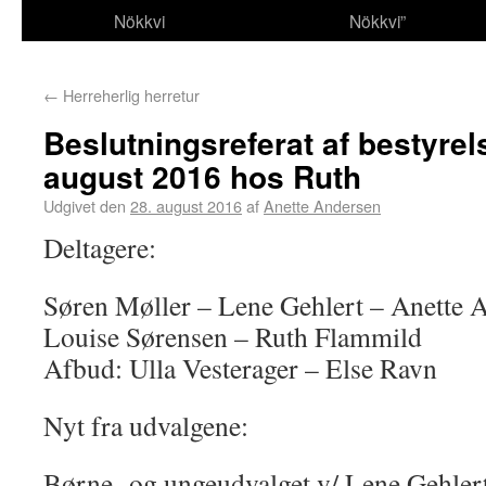
Nökkvi
Nökkvi”
←
Herreherlig herretur
Beslutningsreferat af bestyre
august 2016 hos Ruth
Udgivet den
28. august 2016
af
Anette Andersen
Deltagere:
Søren Møller – Lene Gehlert – Anette A
Louise Sørensen – Ruth Flammild
Afbud: Ulla Vesterager – Else Ravn
Nyt fra udvalgene:
Børne- og ungeudvalget v/ Lene Gehlert