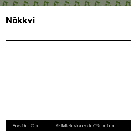
Nökkvi
Forside
Om
Aktiviteter/kalender
“Rundt om